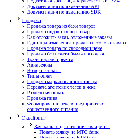
Подготовка кассы aQsi к работе с НДС 22%
Документация по изменению API
Документация по изменению SDK
Продажа
Продажа товара из базы товаров
Продажа подакцизного товара
Как отложить заказ, отложенные заказы
Единицы измерения, продажа весового товара
Продажа товара по свободной цене
Продажа без печати бумажного чека
Транспортный режим
Авиарежим
Возврат оплаты
Типы оплат
Продажа маркированного товара
Передача агентских тегов в чеке
Раздельная оплата
Продажа пива
Формирование чека в предприятиях
общественного питания
Эквайринг
Заявка на подключение эквайринга
Подать заявку на МТС банк
Подать заявку на ВТБ банк