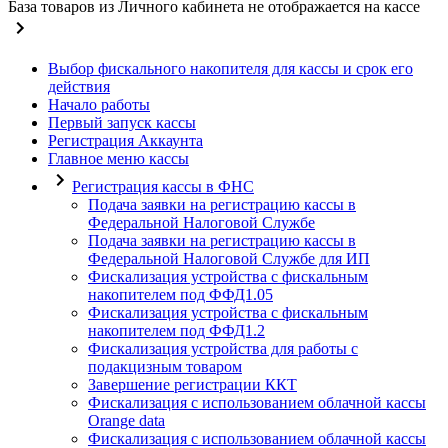
База товаров из Личного кабинета не отображается на кассе
Выбор фискального накопителя для кассы и срок его
действия
Начало работы
Первый запуск кассы
Регистрация Аккаунта
Главное меню кассы
Регистрация кассы в ФНС
Подача заявки на регистрацию кассы в
Федеральной Налоговой Службе
Подача заявки на регистрацию кассы в
Федеральной Налоговой Службе для ИП
Фискализация устройства с фискальным
накопителем под ФФД1.05
Фискализация устройства с фискальным
накопителем под ФФД1.2
Фискализация устройства для работы с
подакцизным товаром
Завершение регистрации ККТ
Фискализация с использованием облачной кассы
Orange data
Фискализация с использованием облачной кассы