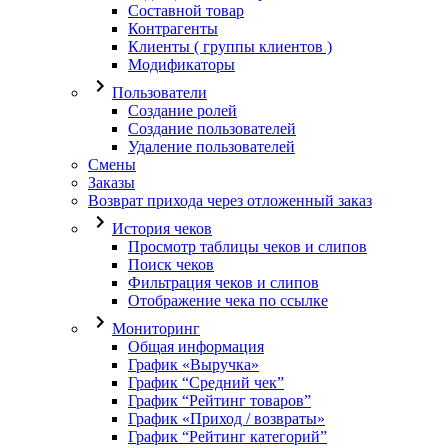
Составной товар
Контрагенты
Клиенты ( группы клиентов )
Модификаторы
Пользователи
Создание ролей
Создание пользователей
Удаление пользователей
Смены
Заказы
Возврат прихода через отложенный заказ
История чеков
Просмотр таблицы чеков и слипов
Поиск чеков
Фильтрация чеков и слипов
Отображение чека по ссылке
Мониторинг
Общая информация
График «Выручка»
График “Средний чек”
График “Рейтинг товаров”
График «Приход / возвраты»
График “Рейтинг категорий”