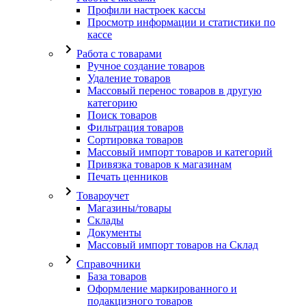
Профили настроек кассы
Просмотр информации и статистики по
кассе
Работа с товарами
Ручное создание товаров
Удаление товаров
Массовый перенос товаров в другую
категорию
Поиск товаров
Фильтрация товаров
Сортировка товаров
Массовый импорт товаров и категорий
Привязка товаров к магазинам
Печать ценников
Товароучет
Магазины/товары
Склады
Документы
Массовый импорт товаров на Склад
Справочники
База товаров
Оформление маркированного и
подакцизного товаров