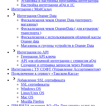
Установка и настройка программы-интегратора
Настройка интеграции aQsi и 1С
Интеграция с МойСклад
Интеграция Orange Data
Фискализация чеков Orange Data (интернет-
магазины)
Фискализация чеков OrangeData ( для курьеров/
транспорта )
Фискализация с использованием облачной кассы
Orange data
Магазины и группы устройств в Orange Data
Интеграция по API
Генерация API ключа
API для облачной интеграции с сервисом aQsi
Создание и отправка запросов через Postman
Интеграция с ТУ СОФТ (Управление Ассортиментом)
Подключение к сервису «Такском-Касса»
Добавление SSL сертификата
SSL сертификаты
Windows OS
Linux/Unix OS
Mac OS
Mozilla Firefox
ПРАВИЛА оказания АО «Пи Джи групп» услуг по