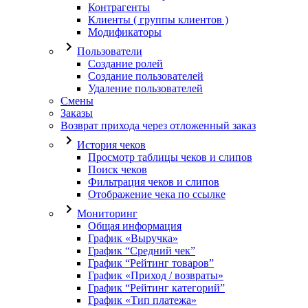
Контрагенты
Клиенты ( группы клиентов )
Модификаторы
Пользователи
Создание ролей
Создание пользователей
Удаление пользователей
Смены
Заказы
Возврат прихода через отложенный заказ
История чеков
Просмотр таблицы чеков и слипов
Поиск чеков
Фильтрация чеков и слипов
Отображение чека по ссылке
Мониторинг
Общая информация
График «Выручка»
График “Средний чек”
График “Рейтинг товаров”
График «Приход / возвраты»
График “Рейтинг категорий”
График «Тип платежа»