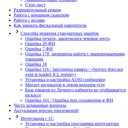
Стоп-лист
Разрешительный режим
Работа с внешним сканером
Работа с весами
Как закрыть фискальный накопитель
Способы решения стандартных ошибок
Ошибка печати, закончилась чековая лента
Ошибка 20 ФН
Ошибка 7 ФН
Ошибка 178, запрещена работа с маркированными
товарами
Ошибка 18
Ошибка 116 / Заполнена память / «Service does not
exist in loaded JCL registry»
Установка и настройка AQSI configurator
Мигает индикатор в левом верхнем углу
База товаров из Личного кабинета не отображается
на кассе
Ошибка 161 / Ошибка при сохранении в ФН
Часто задаваемые вопросы
Актуальные версии приложений
Интеграция с 1С
Установка и настройка программы-интегратора