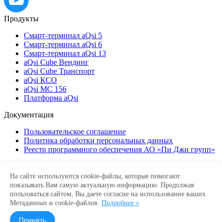
Продукты
Смарт-терминал aQsi 5
Смарт-терминал aQsi 6
Смарт-терминал aQsi 13
aQsi Cube Вендинг
aQsi Cube Транспорт
aQsi КСО
aQsi МС 156
Платформа aQsi
Документация
Пользовательское соглашение
Политика обработки персональных данных
Реестр программного обеспечения АО «Пи Джи групп»
Нужна консультация по документации
API и Android SDK?
На сайте используются cookie-файлы, которые помогают
показывать Вам самую актуальную информацию. Продолжая
Напишите нам на:
api@aqsi.ru
пользоваться сайтом, Вы даете согласие на использование ваших
Метаданных и cookie-файлов.
Подробнее »
Все права защищены. Не является публичной офертой.
Использование материалов сайта возможно только
Принять