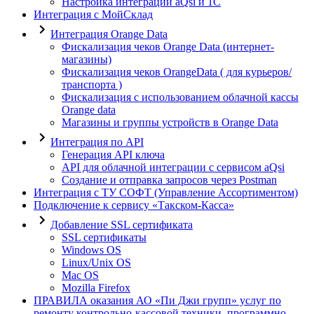
Настройка интеграции aQsi и 1С
Интеграция с МойСклад
Интеграция Orange Data
Фискализация чеков Orange Data (интернет-
магазины)
Фискализация чеков OrangeData ( для курьеров/
транспорта )
Фискализация с использованием облачной кассы
Orange data
Магазины и группы устройств в Orange Data
Интеграция по API
Генерация API ключа
API для облачной интеграции с сервисом aQsi
Создание и отправка запросов через Postman
Интеграция с ТУ СОФТ (Управление Ассортиментом)
Подключение к сервису «Такском-Касса»
Добавление SSL сертификата
SSL сертификаты
Windows OS
Linux/Unix OS
Mac OS
Mozilla Firefox
ПРАВИЛА оказания АО «Пи Джи групп» услуг по
ремонту контрольно-кассовой техники, программно-