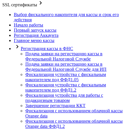
SSL сертификаты
Выбор фискального накопителя для кассы и срок его
действия
Начало работы
Первый запуск кассы
Регистрация Аккаунта
Главное меню кассы
Регистрация кассы в ФНС
Подача заявки на регистрацию кассы в
Федеральной Налоговой Службе
Подача заявки на регистрацию кассы в
Федеральной Налоговой Службе для ИП
Фискализация устройства с фискальным
накопителем под ФФД1.05
Фискализация устройства с фискальным
накопителем под ФФД1.2
Фискализация устройства для работы с
подакцизным товаром
Завершение регистрации ККТ
Фискализация с использованием облачной кассы
Orange data
Фискализация с использованием облачной кассы
Orange data ФФД1.2