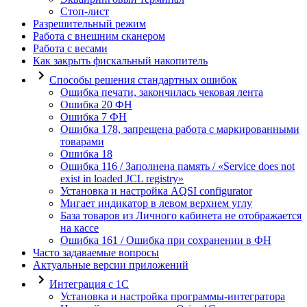
Стоп-лист
Разрешительный режим
Работа с внешним сканером
Работа с весами
Как закрыть фискальный накопитель
Способы решения стандартных ошибок
Ошибка печати, закончилась чековая лента
Ошибка 20 ФН
Ошибка 7 ФН
Ошибка 178, запрещена работа с маркированными
товарами
Ошибка 18
Ошибка 116 / Заполнена память / «Service does not
exist in loaded JCL registry»
Установка и настройка AQSI configurator
Мигает индикатор в левом верхнем углу
База товаров из Личного кабинета не отображается
на кассе
Ошибка 161 / Ошибка при сохранении в ФН
Часто задаваемые вопросы
Актуальные версии приложений
Интеграция с 1С
Установка и настройка программы-интегратора