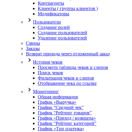
Контрагенты
Клиенты ( группы клиентов )
Модификаторы
Пользователи
Создание ролей
Создание пользователей
Удаление пользователей
Смены
Заказы
Возврат прихода через отложенный заказ
История чеков
Просмотр таблицы чеков и слипов
Поиск чеков
Фильтрация чеков и слипов
Отображение чека по ссылке
Мониторинг
Общая информация
График «Выручка»
График “Средний чек”
График “Рейтинг товаров”
График «Приход / возвраты»
График “Рейтинг категорий”
График «Тип платежа»