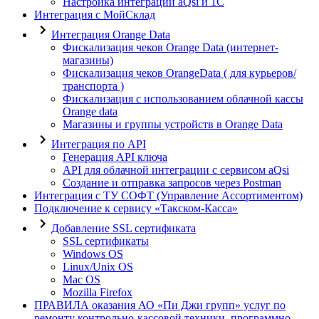
Настройка интеграции aQsi и 1С
Интеграция с МойСклад
Интеграция Orange Data
Фискализация чеков Orange Data (интернет-
магазины)
Фискализация чеков OrangeData ( для курьеров/
транспорта )
Фискализация с использованием облачной кассы
Orange data
Магазины и группы устройств в Orange Data
Интеграция по API
Генерация API ключа
API для облачной интеграции с сервисом aQsi
Создание и отправка запросов через Postman
Интеграция с ТУ СОФТ (Управление Ассортиментом)
Подключение к сервису «Такском-Касса»
Добавление SSL сертификата
SSL сертификаты
Windows OS
Linux/Unix OS
Mac OS
Mozilla Firefox
ПРАВИЛА оказания АО «Пи Джи групп» услуг по
ремонту контрольно-кассовой техники, программно-