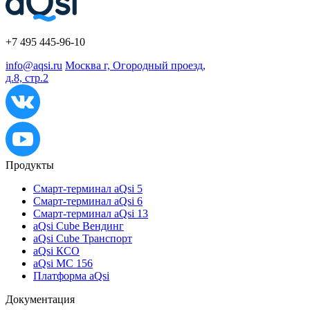
+7 495 445-96-10
info@aqsi.ru
Москва г, Огородный проезд,
д.8, стр.2
Продукты
Смарт-терминал aQsi 5
Смарт-терминал aQsi 6
Смарт-терминал aQsi 13
aQsi Cube Вендинг
aQsi Cube Транспорт
aQsi КСО
aQsi МС 156
Платформа aQsi
Документация