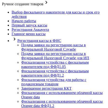
Ручное создание товаров
Выбор фискального накопителя для кассы и срок его
действия
Начало работы
Первый запуск кассы
Регистрация Аккаунта
Главное меню кассы
Регистрация кассы в ФНС
Подача заявки на регистрацию кассы в
Федеральной Налоговой Службе
Подача заявки на регистрацию кассы в
Федеральной Налоговой Службе для ИП
Фискализация устройства с фискальным
накопителем под ФФД1.05
Фискализация устройства с фискальным
накопителем под ФФД1.2
Фискализация устройства для работы с
подакцизным товаром
Завершение регистрации ККТ
Фискализация с использованием облачной кассы
Orange data
Фискализация с использованием облачной кассы
Orange data ФФД1.2