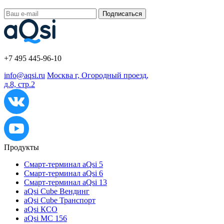
Подписаться
+7 495 445-96-10
info@aqsi.ru
Москва г, Огородный проезд,
д.8, стр.2
Продукты
Смарт-терминал aQsi 5
Смарт-терминал aQsi 6
Смарт-терминал aQsi 13
aQsi Cube Вендинг
aQsi Cube Транспорт
aQsi КСО
aQsi МС 156